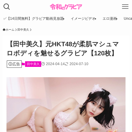
✅【14日間無料】グラビア動画見放題
イメージビデオ
エロ漫画
Unca
ホーム
田中美久
【田中美久】元HKT48が柔肌マシュマ
ロボディを魅せるグラビア【120枚】
広告
2024-04-14
2024-07-10
田中美久