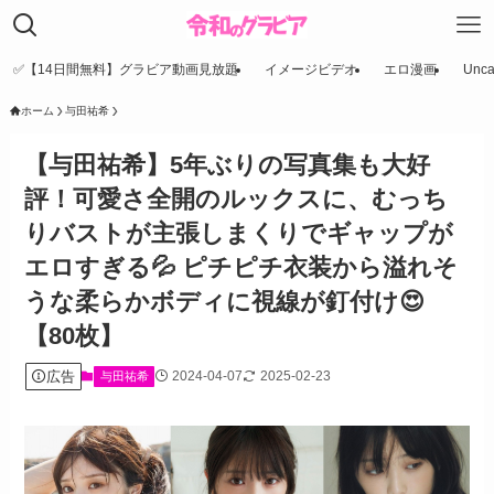
✅【14日間無料】グラビア動画見放題
イメージビデオ
エロ漫画
Unca
ホーム
与田祐希
【与田祐希】5年ぶりの写真集も大好
評！可愛さ全開のルックスに、むっち
りバストが主張しまくりでギャップが
エロすぎる💦 ピチピチ衣装から溢れそ
うな柔らかボディに視線が釘付け😍
【80枚】
広告
2024-04-07
2025-02-23
与田祐希